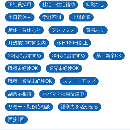
正社員採用
社宅・住宅補助
転勤なし
土日祝休み
学歴不問
上場企業
産休・育休あり
フレックス
賞与あり
月残業20時間以内
休日120日以上
20代におすすめ
30代におすすめ
第二新卒OK
職種未経験OK
業界未経験OK
職種・業界未経験OK
スタートアップ
副業応相談
パパママ社員活躍中
リモート勤務応相談
語学力を活かせる
面接1回