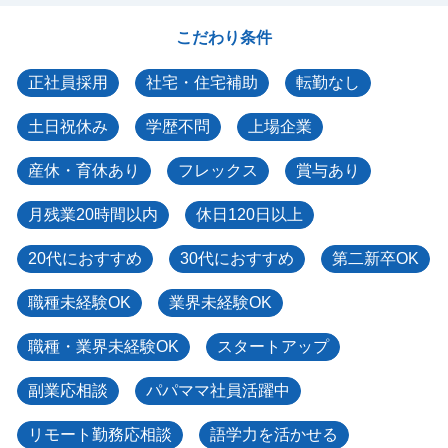
こだわり条件
正社員採用
社宅・住宅補助
転勤なし
土日祝休み
学歴不問
上場企業
産休・育休あり
フレックス
賞与あり
月残業20時間以内
休日120日以上
20代におすすめ
30代におすすめ
第二新卒OK
職種未経験OK
業界未経験OK
職種・業界未経験OK
スタートアップ
副業応相談
パパママ社員活躍中
リモート勤務応相談
語学力を活かせる