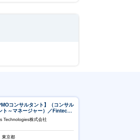
PMOコンサルタント】（コンサル
ント～マネージャー）／Fintech
域／設立5年弱で上場
as Technologies株式会社
東京都