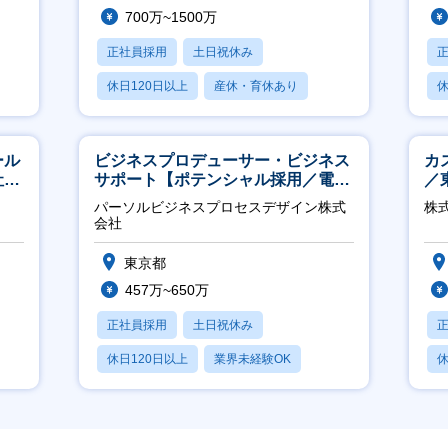
700万~1500万
正社員採用
土日祝休み
休日120日以上
産休・育休あり
休
賞与あり
ール
ビジネスプロデューサー・ビジネス
カ
社サ
サポート【ポテンシャル採用／電
／
力・ガス等の民間向けプロジェクト
パーソルビジネスプロセスデザイン株式
株式
推進】
会社
東京都
457万~650万
正社員採用
土日祝休み
休日120日以上
業界未経験OK
休
産休・育休あり
月