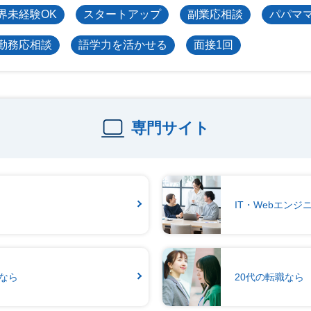
界未経験OK
スタートアップ
副業応相談
パパマ
勤務応相談
語学力を活かせる
面接1回
専門サイト
IT・Webエン
なら
20代の転職なら