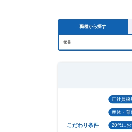
職種から探す
秘書
正社員採
産休・育
こだわり条件
20代に