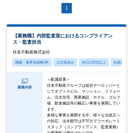
1
【業務職】内部監査室におけるコンプライアン
ス・監査担当
住友不動産株式会社
職種・業界未経験OK
土日祝休み
休日120日以上
転勤なし
＜配属部署＞
住友不動産グループは総合デベロッパーと
業務内容
してオフィスビル、マンション、リフォー
ム、注文住宅、商業施設、ホテル、ゴルフ
場、飲食施設等の幅広い事業を展開してい
ます。
多様な事業を展開する中、様々な法改正へ
の対応、法令順守は不可欠でコーポレート
スタッフ（コンプライアンス、監査業務）
の重要性は増すばかりです。