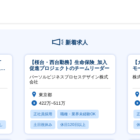
新着求人
T
【桜台・西台勤務】生命保険_加入
【
担当
促進プロジェクトのチームリーダー
モ
万
パーソルビジネスプロセスデザイン株式
株式
会社
東京都
422万~511万
正社員採用
職種・業界未経験OK
し
土日祝休み
休日120日以上
休
産休・育休あり