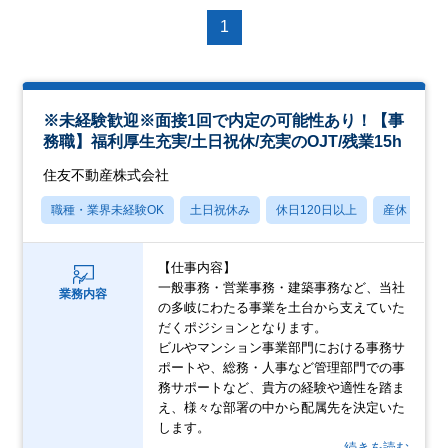
1
※未経験歓迎※面接1回で内定の可能性あり！【事
務職】福利厚生充実/土日祝休/充実のOJT/残業15h
住友不動産株式会社
職種・業界未経験OK
土日祝休み
休日120日以上
産休・育休
【仕事内容】
一般事務・営業事務・建築事務など、当社
業務内容
の多岐にわたる事業を土台から支えていた
だくポジションとなります。
ビルやマンション事業部門における事務サ
ポートや、総務・人事など管理部門での事
務サポートなど、貴方の経験や適性を踏ま
え、様々な部署の中から配属先を決定いた
します。
…続きを読む