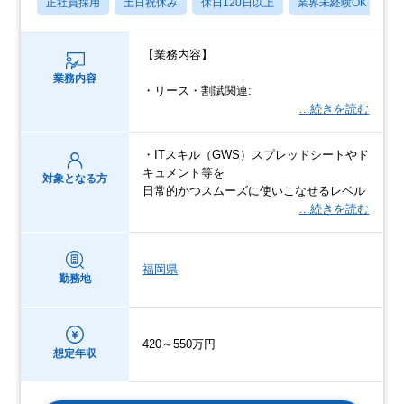
正社員採用
土日祝休み
休日120日以上
業界未経験OK
産
【業務内容】
業務内容
・リース・割賦関連:
…続きを読む
・ITスキル（GWS）スプレッドシートやド
キュメント等を
対象となる方
日常的かつスムーズに使いこなせるレベル
…続きを読む
福岡県
勤務地
420～550万円
想定年収