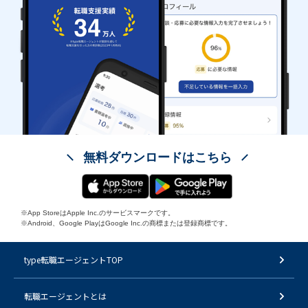
無料ダウンロードはこちら
※App StoreはApple Inc.のサービスマークです。
※Android、Google PlayはGoogle Inc.の商標または登録商標です。
type転職エージェントTOP
転職エージェントとは