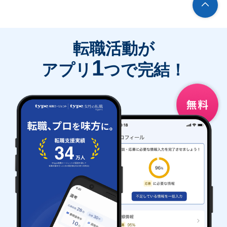
転職活動が
1
アプリ
つで完結！