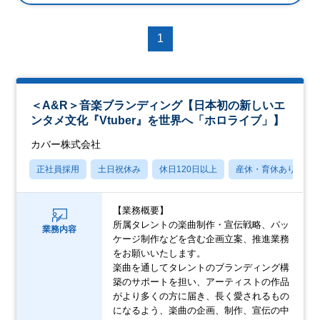
1
＜A&R＞音楽ブランディング【日本初の新しいエ
ンタメ文化『Vtuber』を世界へ「ホロライブ」】
カバー株式会社
正社員採用
土日祝休み
休日120日以上
産休・育休あり
【業務概要】
所属タレントの楽曲制作・宣伝戦略、パッ
業務内容
ケージ制作などを含む企画立案、推進業務
をお願いいたします。
楽曲を通してタレントのブランディング構
築のサポートを担い、アーティストの作品
がより多くの方に届き、長く愛されるもの
になるよう、楽曲の企画、制作、宣伝の中