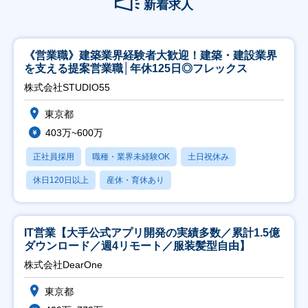
新着求人
《営業職》建築業界経験者大歓迎！建築・建設業界
を支える提案営業職│年休125日◎フレックス
株式会社STUDIO55
東京都
403万~600万
正社員採用
職種・業界未経験OK
土日祝休み
休日120日以上
産休・育休あり
IT営業【大手公式アプリ開発の実績多数／累計1.5億
ダウンロード／週4リモート／服装髪型自由】
株式会社DearOne
東京都