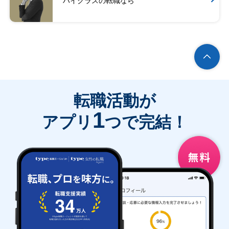
ハイクラスの転職なら
転職活動が
1
アプリ
つで完結！