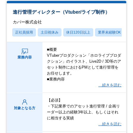
進行管理ディレクター（Vtuber/ライブ制作）
カバー株式会社
正社員採用
土日祝休み
休日120日以上
業界未経験OK
産
■概要
VTuberプロダクション「ホロライブプロダ
業務内容
クション」のイラスト、Live2D / 3D等のア
セット制作におけるPMとして進行管理を
お任せします。
■業務内容
…続きを読む
【必須】
・下記業界でのアセット進行管理 / 企画リ
対象となる方
ーダー以上の経験3年以上、もしくはそれ
に相当する実績
…続きを読む