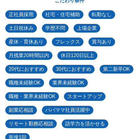
こだわり条件
正社員採用
社宅・住宅補助
転勤なし
土日祝休み
学歴不問
上場企業
産休・育休あり
フレックス
賞与あり
月残業20時間以内
休日120日以上
20代におすすめ
30代におすすめ
第二新卒OK
職種未経験OK
業界未経験OK
職種・業界未経験OK
スタートアップ
副業応相談
パパママ社員活躍中
リモート勤務応相談
語学力を活かせる
面接1回