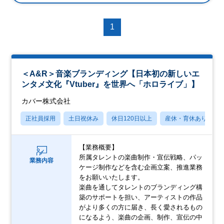
1
＜A&R＞音楽ブランディング【日本初の新しいエ
ンタメ文化『Vtuber』を世界へ「ホロライブ」】
カバー株式会社
正社員採用
土日祝休み
休日120日以上
産休・育休あり
【業務概要】
所属タレントの楽曲制作・宣伝戦略、パッ
業務内容
ケージ制作などを含む企画立案、推進業務
をお願いいたします。
楽曲を通してタレントのブランディング構
築のサポートを担い、アーティストの作品
がより多くの方に届き、長く愛されるもの
になるよう、楽曲の企画、制作、宣伝の中