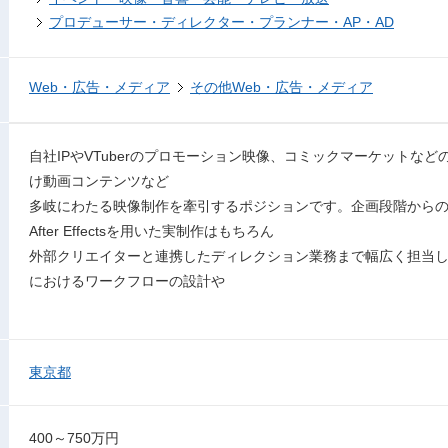
プロデューサー・ディレクター・プランナー・AP・AD
Web・広告・メディア
その他Web・広告・メディア
自社IPやVTuberのプロモーション映像、コミックマーケットなど
け動画コンテンツなど
多岐にわたる映像制作を牽引するポジションです。企画段階から
After Effectsを用いた実制作はもちろん
外部クリエイターと連携したディレクション業務まで幅広く担当
におけるワークフローの設計や
東京都
400～750万円