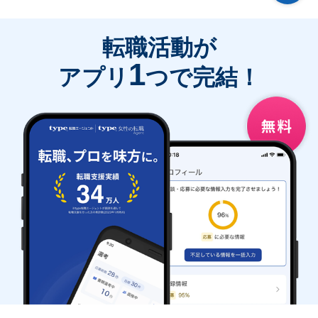
転職活動が
1
アプリ
つで完結！