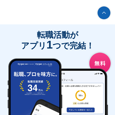
転職活動が
1
アプリ
つで完結！