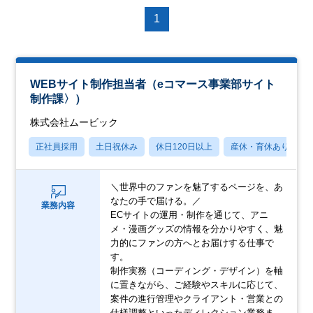
1
WEBサイト制作担当者（eコマース事業部サイト
制作課〉）
株式会社ムービック
正社員採用
土日祝休み
休日120日以上
産休・育休あり
＼世界中のファンを魅了するページを、あ
なたの手で届ける。／
業務内容
ECサイトの運用・制作を通じて、アニ
メ・漫画グッズの情報を分かりやすく、魅
力的にファンの方へとお届けする仕事で
す。
制作実務（コーディング・デザイン）を軸
に置きながら、ご経験やスキルに応じて、
案件の進行管理やクライアント・営業との
仕様調整といったディレクション業務ま