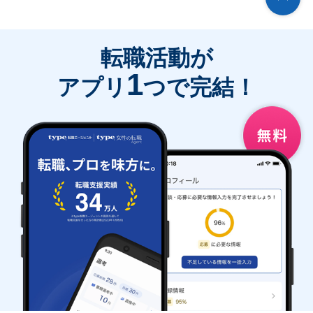
転職活動が
1
アプリ
つで完結！