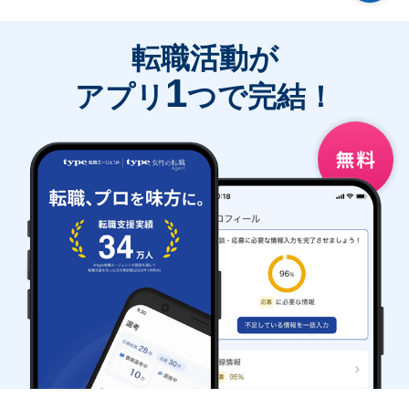
転職活動が
1
アプリ
つで完結！