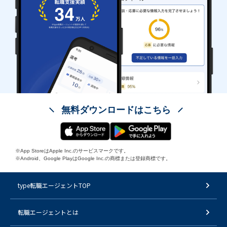
無料ダウンロードはこちら
※App StoreはApple Inc.のサービスマークです。
※Android、Google PlayはGoogle Inc.の商標または登録商標です。
type転職エージェントTOP
転職エージェントとは