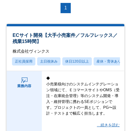
1
ECサイト開発【大手小売案件／フルフレックス／
残業15時間】
株式会社ヴィンクス
正社員採用
土日祝休み
休日120日以上
産休・育休あり
◆
小売業様向けのシステムインテグレーショ
業務内容
ン領域にて、ＥコマースサイトやOMS（受
注・在庫統合管理）等のシステム開発・導
入・維持管理に携わるSEポジションで
す。プロジェクトの一員として、PG〜設
計・テストまで幅広く担当します。
…続きを読む