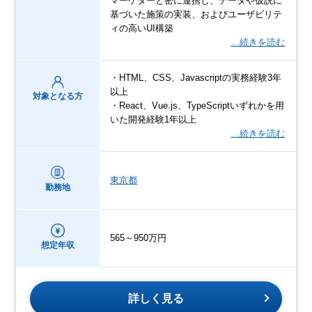
マーケターと密に連携し、データや仮説に
基づいた施策の実装、およびユーザビリテ
ィの高いUI構築
…続きを読む
・HTML、CSS、Javascriptの実務経験3年
以上
対象となる方
・React、Vue.js、TypeScriptいずれかを用
いた開発経験1年以上
…続きを読む
東京都
勤務地
565～950万円
想定年収
詳しく見る