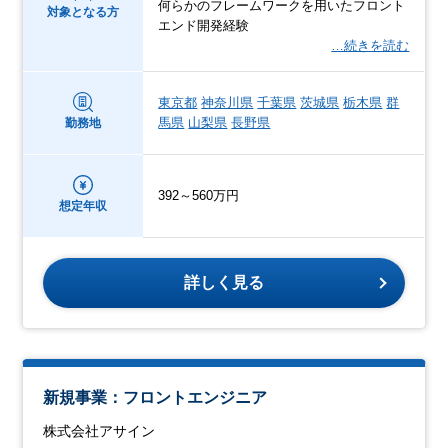
何らかのフレームワークを用いたフロント
対象となる方
エンド開発経験
…続きを読む
東京都
神奈川県
千葉県
茨城県
栃木県
群
馬県
山梨県
長野県
勤務地
392～560万円
想定年収
詳しく見る
新規事業：フロントエンジニア
株式会社アサイン