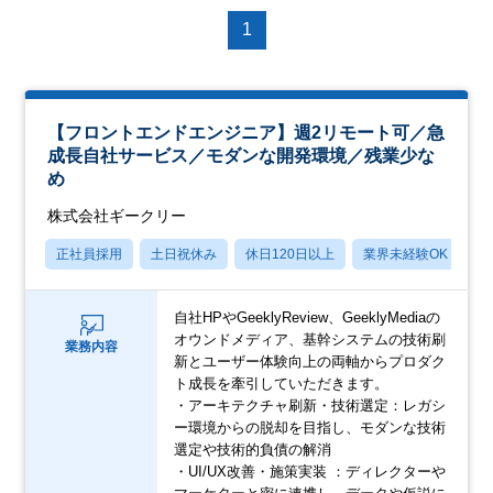
1
【フロントエンドエンジニア】週2リモート可／急
成長自社サービス／モダンな開発環境／残業少な
め
株式会社ギークリー
正社員採用
土日祝休み
休日120日以上
業界未経験OK
産
自社HPやGeeklyReview、GeeklyMediaの
オウンドメディア、基幹システムの技術刷
業務内容
新とユーザー体験向上の両軸からプロダク
ト成長を牽引していただきます。
・アーキテクチャ刷新・技術選定：レガシ
ー環境からの脱却を目指し、モダンな技術
選定や技術的負債の解消
・UI/UX改善・施策実装 ：ディレクターや