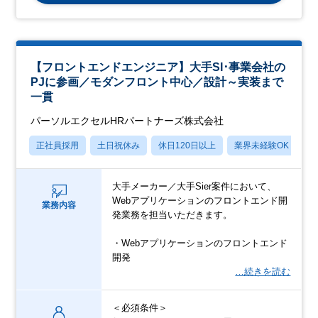
【フロントエンドエンジニア】大手SI･事業会社の
PJに参画／モダンフロント中心／設計～実装まで
一貫
パーソルエクセルHRパートナーズ株式会社
正社員採用
土日祝休み
休日120日以上
業界未経験OK
月
大手メーカー／大手Sier案件において、
Webアプリケーションのフロントエンド開
業務内容
発業務を担当いただきます。
・Webアプリケーションのフロントエンド
開発
…続きを読む
＜必須条件＞