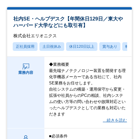
社内SE・ヘルプデスク【年間休日129日／東大や
ハーバード大学などにも取引有】
株式会社エリオニクス
正社員採用
土日祝休み
休日120日以上
賞与あり
転勤な
◆業務概要
最先端ナノテクノロジー装置を開発する理
業務内容
化学機器メーカーである当社にて、社内
SE業務をお任せします。
自社システムの構築・運用保守から変更・
拡張や社員からのPCの相談、社内システ
ムの使い方等の問い合わせや故障対応とい
ったヘルプデスクとしての業務も対応いた
だきます
…続きを読む
■必須条件