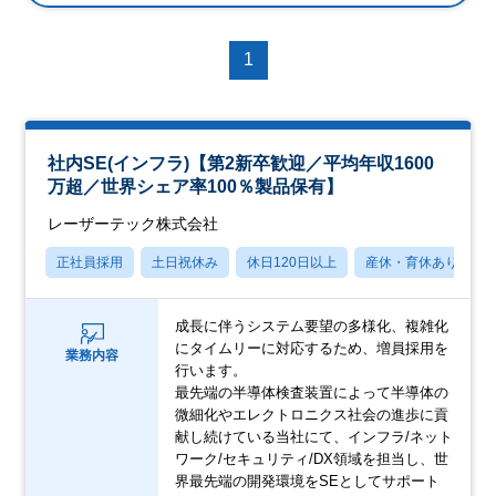
1
社内SE(インフラ)【第2新卒歓迎／平均年収1600
万超／世界シェア率100％製品保有】
レーザーテック株式会社
正社員採用
土日祝休み
休日120日以上
産休・育休あり
成長に伴うシステム要望の多様化、複雑化
にタイムリーに対応するため、増員採用を
業務内容
行います。
最先端の半導体検査装置によって半導体の
微細化やエレクトロニクス社会の進歩に貢
献し続けている当社にて、インフラ/ネット
ワーク/セキュリティ/DX領域を担当し、世
界最先端の開発環境をSEとしてサポート