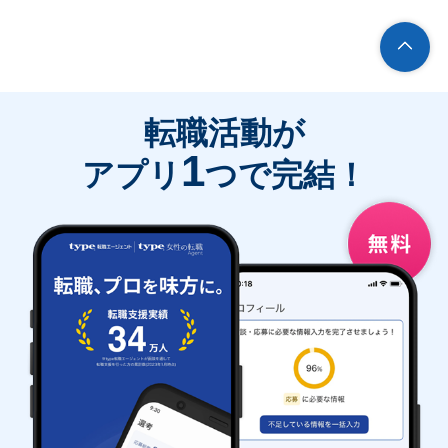
転職活動が
1
アプリ
つで完結！