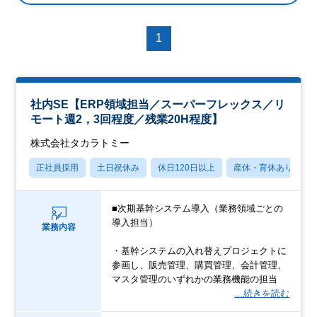
1
社内SE【ERP領域担当／スーパーフレックス／リ
モート週2，3回程度／残業20H程度】
株式会社タカラトミー
正社員採用
土日祝休み
休日120日以上
産休・育休あり
■次期基幹システム導入（業務領域ごとの
導入担当）
業務内容
・基幹システムの入れ替えプロジェクトに
参画し、販売管理、購買管理、会計管理、
マスタ管理のいずれかの業務機能の担当
…続きを読む