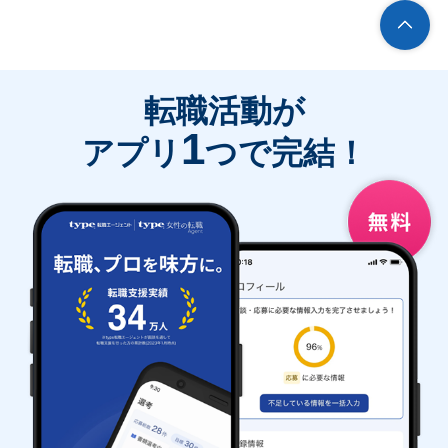
転職活動が
1
アプリ
つで完結！