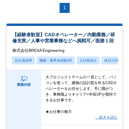
1
【経験者歓迎】CADオペレーター／内勤業務／研
修充実／人事や営業事務などへ挑戦可／面接１回
株式会社BREXA Engineering
正社員採用
職種・業界未経験OK
土日祝休み
休日120日以上
大プロジェクトチームの一員として、パソ
コンを使って、建物の設計図を作るCADオ
業務内容
ペレーターをお任せします。手に職がつ
き、事務職よりキャリア×年収UPが期待で
きるお仕事です。
★お仕事の魅力
…続きを読む