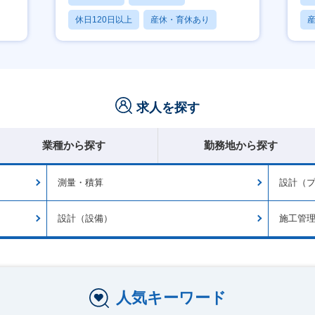
休日120日以上
産休・育休あり
月残業20時間以内
求人を探す
業種から探す
勤務地から探す
測量・積算
設計（
設計（設備）
施工管
人気キーワード