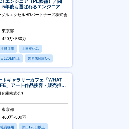
ICTエンジニア（PL候補）／関
】5年後も選ばれるエンジニアへ
チーム運営・体制構築
ーソルエクセルHRパートナーズ株式会
東京都
420万~560万
正社員採用
土日祝休み
日120日以上
業界未経験OK
残業20時間以内
ートギャラリーカフェ「WHAT
AFE」アート作品接客・販売担当
アート領域未経験可
田倉庫株式会社
東京都
400万~500万
正社員採用
休日120日以上