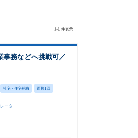
1-1 件表示
業事務などへ挑戦可／
社宅・住宅補助
面接1回
ペレータ