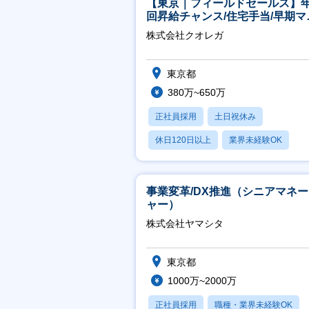
【東京｜フィールドセールス】年
回昇給チャンス/住宅手当/早期マ
ジメント機会あり！
株式会社クオレガ
東京都
380万~650万
正社員採用
土日祝休み
休日120日以上
業界未経験OK
産休・育休あり
事業変革/DX推進（シニアマネ
ャー）
株式会社ヤマシタ
東京都
1000万~2000万
正社員採用
職種・業界未経験OK