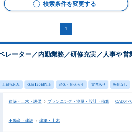
検索条件を変更する
1
オペレーター／内勤業務／研修充実／人事や営
土日祝休み
休日120日以上
産休・育休あり
賞与あり
転勤なし
建築・土木・設備
プランニング・測量・設計・積算
CADオ
不動産・建設
建築・土木