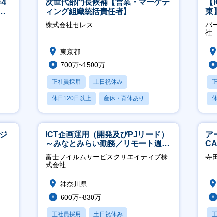
4
次世代部門長候補【営業・マーケテ
【
ネ
ィング組織統括責任者】
東
／
株式会社セレス
パ
社
東京都
700万~1500万
正社員採用
土日祝休み
休日120日以上
産休・育休あり
休
賞与あり
月
ージ
ICT企画運用（開発及びPJリード）
ア
～みなとみらい勤務／リモート週
C
2OK／業務改善～
※
富士フイルムサービスクリエイティブ株
寺
式会社
神奈川県
600万~830万
正社員採用
土日祝休み