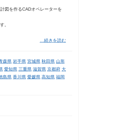
計図を作るCADオペレーターを
です。
…続きを読む
青森県
岩手県
宮城県
秋田県
山形
県
愛知県
三重県
滋賀県
京都府
大
徳島県
香川県
愛媛県
高知県
福岡