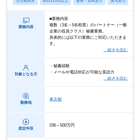
土日祝休み
休日120日以上
産休・育休あり
賞与あり
転
■業務内容
複数（3名～5名程度）のパートナー（一般
業務内容
企業の役員クラス）秘書業務。
具体的には以下の業務にご対応いただきま
す。
…続きを読む
・秘書経験
・メールや電話対応が可能な英語力
対象となる方
…続きを読む
東京都
勤務地
336～500万円
想定年収