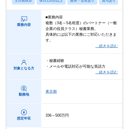
土日祝休み
休日120日以上
産休・育休あり
賞与あり
転
■業務内容
複数（3名～5名程度）のパートナー（一般
業務内容
企業の役員クラス）秘書業務。
具体的には以下の業務にご対応いただきま
す。
…続きを読む
・秘書経験
・メールや電話対応が可能な英語力
対象となる方
…続きを読む
東京都
勤務地
336～500万円
想定年収