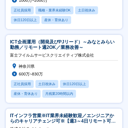
1000万~2000万
正社員採用
職種・業界未経験OK
土日祝休み
休日120日以上
産休・育休あり
ICT企画運用（開発及びPJリード）～みなとみらい
勤務／リモート週2OK／業務改善～
富士フイルムサービスクリエイティブ株式会社
神奈川県
600万~830万
正社員採用
土日祝休み
休日120日以上
産休・育休あり
月残業20時間以内
ITインフラ営業※IT業界未経験歓迎／エンジニアか
らのキャリアチェンジ可※【週3～4日リモート可
能】