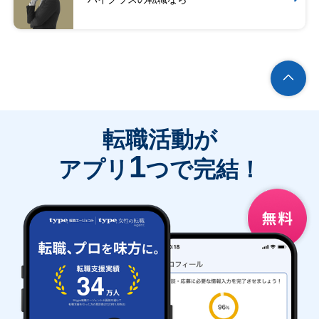
転職活動が
1
アプリ
つで完結！