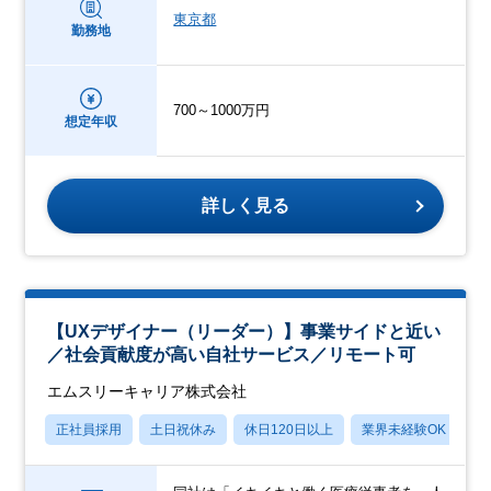
東京都
勤務地
700～1000万円
想定年収
詳しく見る
【UXデザイナー（リーダー）】事業サイドと近い
／社会貢献度が高い自社サービス／リモート可
エムスリーキャリア株式会社
正社員採用
土日祝休み
休日120日以上
業界未経験OK
産