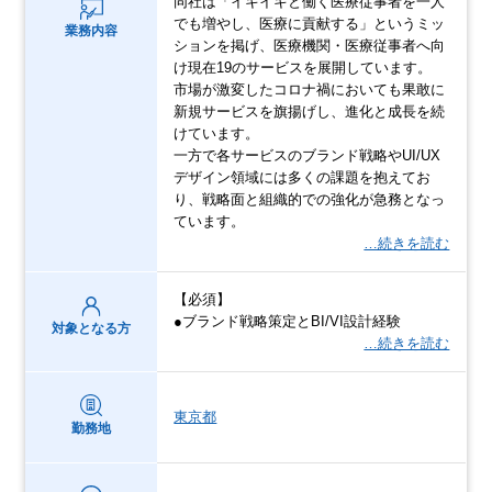
同社は「イキイキと働く医療従事者を一人
でも増やし、医療に貢献する」というミッ
業務内容
ションを掲げ、医療機関・医療従事者へ向
け現在19のサービスを展開しています。
市場が激変したコロナ禍においても果敢に
新規サービスを旗揚げし、進化と成長を続
けています。
一方で各サービスのブランド戦略やUI/UX
デザイン領域には多くの課題を抱えてお
り、戦略面と組織的での強化が急務となっ
ています。
…続きを読む
【必須】
●ブランド戦略策定とBI/VI設計経験
対象となる方
…続きを読む
東京都
勤務地