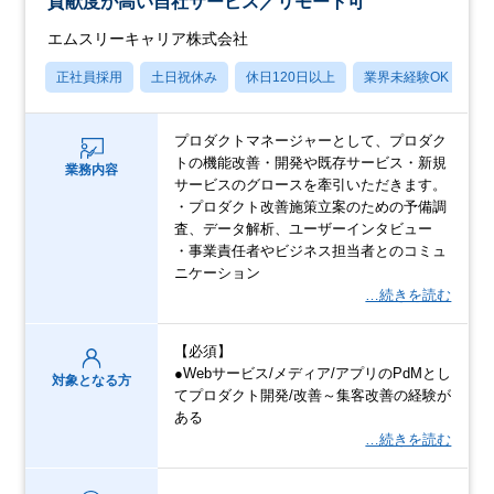
貢献度が高い自社サービス／リモート可
エムスリーキャリア株式会社
正社員採用
土日祝休み
休日120日以上
業界未経験OK
産
プロダクトマネージャーとして、プロダク
トの機能改善・開発や既存サービス・新規
業務内容
サービスのグロースを牽引いただきます。
・プロダクト改善施策立案のための予備調
査、データ解析、ユーザーインタビュー
・事業責任者やビジネス担当者とのコミュ
ニケーション
…続きを読む
【必須】
●Webサービス/メディア/アプリのPdMとし
対象となる方
てプロダクト開発/改善～集客改善の経験が
ある
…続きを読む