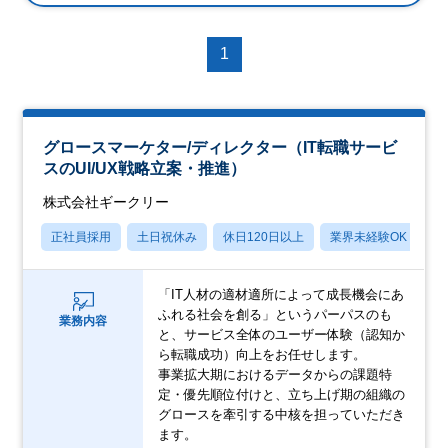
1
グロースマーケター/ディレクター（IT転職サービ
スのUI/UX戦略立案・推進）
株式会社ギークリー
正社員採用
土日祝休み
休日120日以上
業界未経験OK
産
「IT人材の適材適所によって成長機会にあ
ふれる社会を創る」というパーパスのも
業務内容
と、サービス全体のユーザー体験（認知か
ら転職成功）向上をお任せします。
事業拡大期におけるデータからの課題特
定・優先順位付けと、立ち上げ期の組織の
グロースを牽引する中核を担っていただき
ます。