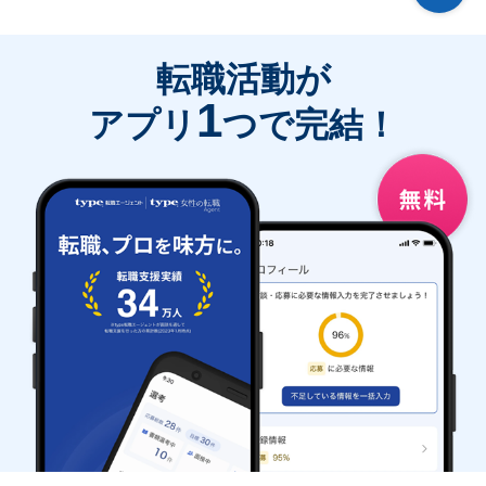
転職活動が
1
アプリ
つで完結！