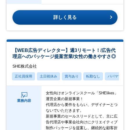
詳しく見る
【WEB広告ディレクター】週3リモート！/広告代
理店へのパッケージ提案営業/女性の働きやすさ◎
SHE株式会社
正社員採用
土日祝休み
賞与あり
転勤なし
パパママ社員
女性向けオンラインスクール「SHElikes」
運営企業の新規事業！
業務内容
代理店から要件をもらい、デザイナーとつ
ないでいただきます。
新規事業のセールスリードとして、主に広
告代理店や事業会社向けにクリエイティブ
制作パッケージを提案し、継続的な顧客折