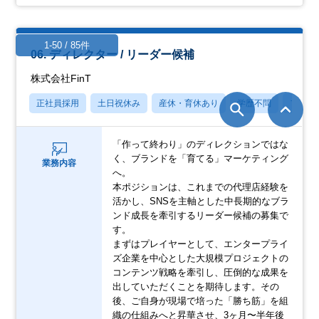
1-50 / 85件
06. ディレクター / リーダー候補
株式会社FinT
正社員採用
土日祝休み
産休・育休あり
学歴不問
フレッ
「作って終わり」のディレクションではな
く、ブランドを「育てる」マーケティング
業務内容
へ。
本ポジションは、これまでの代理店経験を
活かし、SNSを主軸とした中長期的なブラ
ンド成長を牽引するリーダー候補の募集で
す。
まずはプレイヤーとして、エンタープライ
ズ企業を中心とした大規模プロジェクトの
コンテンツ戦略を牽引し、圧倒的な成果を
出していただくことを期待します。その
後、ご自身が現場で培った「勝ち筋」を組
織の仕組みへと昇華させ、3ヶ月〜半年後