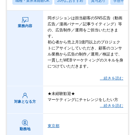
職種・業界未経験OK
20代におすすめ
賞与あり
学歴不問
同ポジションは担当顧客のSNS広告（動画
広告／漫画バナー／記事ライティング）等
業務内容
の、広告制作／運用をご担当いただきま
す。
初心者から売上月1億円以上のプロジェク
トにアサインしていただき、顧客のコンサ
ル業務から広告の制作／運用／検証まで、
一貫したWEBマーケティングのスキルを身
につけていただきます。
…続きを読む
★未経験歓迎★
マーケティングにチャレンジをしたい方
対象となる方
…続きを読む
東京都
勤務地