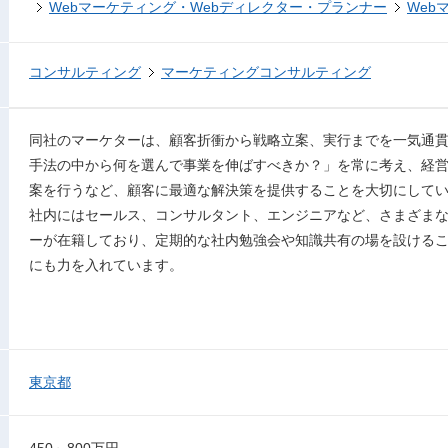
Webマーケティング・Webディレクター・プランナー
Web
コンサルティング
マーケティングコンサルティング
同社のマーケターは、顧客折衝から戦略立案、実行までを一気通
手法の中から何を選んで事業を伸ばすべきか？」を常に考え、経
案を行うなど、顧客に最適な解決策を提供することを大切にして
社内にはセールス、コンサルタント、エンジニアなど、さまざま
ーが在籍しており、定期的な社内勉強会や知識共有の場を設ける
にも力を入れています。
東京都
450～800万円