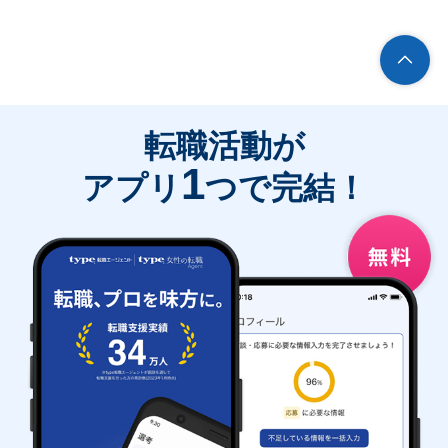
転職活動が
1
アプリ
つで完結！