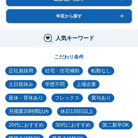
年収から探す
人気キーワード
こだわり条件
正社員採用
社宅・住宅補助
転勤なし
土日祝休み
学歴不問
上場企業
産休・育休あり
フレックス
賞与あり
月残業20時間以内
休日120日以上
20代におすすめ
30代におすすめ
第二新卒OK