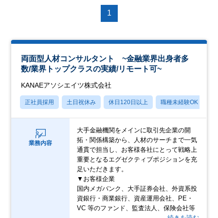
1
両面型人材コンサルタント ~金融業界出身者多
数/業界トップクラスの実績/リモート可~
KANAEアソシエイツ株式会社
正社員採用
土日祝休み
休日120日以上
職種未経験OK
賞
大手金融機関をメインに取引先企業の開
拓・関係構築から、人材のサーチまで一気
業務内容
通貫で担当し、お客様各社にとって戦略上
重要となるエグゼクティブポジションを充
足いただきます。
▼お客様企業
国内メガバンク、大手証券会社、外資系投
資銀行・商業銀行、資産運用会社、PE・
VC 等のファンド、監査法人、保険会社等
…続きを読む