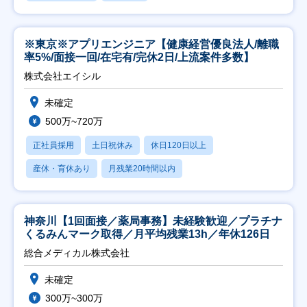
※東京※アプリエンジニア【健康経営優良法人/離職
率5%/面接一回/在宅有/完休2日/上流案件多数】
株式会社エイシル
未確定
500万~720万
正社員採用
土日祝休み
休日120日以上
産休・育休あり
月残業20時間以内
神奈川【1回面接／薬局事務】未経験歓迎／プラチナ
くるみんマーク取得／月平均残業13h／年休126日
総合メディカル株式会社
未確定
300万~300万