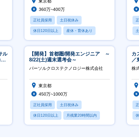
東京都
360万~400万
正社員採用
土日祝休み
休日120日以上
産休・育休あり
賞与あり
サル
【開発】首都圏/開発エンジニア ～
カ
h
8/22(土)週末選考会～
／
パーソルクロステクノロジー株式会社
株式
東京都
450万~1000万
正社員採用
土日祝休み
休日120日以上
月残業20時間以内
休
賞与あり
月