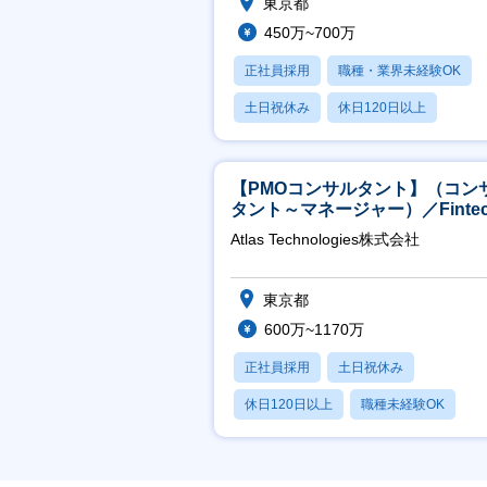
東京都
450万~700万
正社員採用
職種・業界未経験OK
土日祝休み
休日120日以上
産休・育休あり
【PMOコンサルタント】（コン
タント～マネージャー）／Fintec
領域／設立5年弱で上場
Atlas Technologies株式会社
東京都
600万~1170万
正社員採用
土日祝休み
休日120日以上
職種未経験OK
産休・育休あり