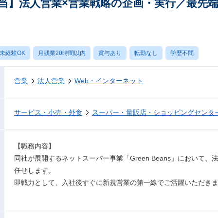
当】法人営業×営業戦略の企画・実行／最先
未経験OK
月残業20時間以内
賞与あり
転勤なし
学歴不問
営業
法人営業
Web・インターネット
サービス・小売・外食
スーパー・量販店・ショッピングセンタ
【職務内容】
同社が展開するネットスーパー事業「Green Beans」において
任せします。
即戦力として、入社後すぐに新規営業の第一線でご活躍いただき