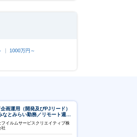
～
1000万円～
CT企画運用（開発及びPJリード）
みなとみらい勤務／リモート週
OK／業務改善～
士フイルムサービスクリエイティブ株
会社