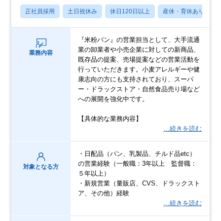
正社員採用
土日祝休み
休日120日以上
産休・育休あり
『米粉パン』の営業担当として、大手流通
業の卸業者や小売企業に対しての新商品、
業務内容
既存品の提案、売場提案などの営業活動を
行っていただきます。小麦アレルギーや健
康志向の方にも支持されており、スーパ
ー・ドラックストア・自然食品売り場など
への展開を強化中です。
【具体的な業務内容】
…続きを読む
・日配品（パン、乳製品、チルド品etc）
の営業経験（一般職：3年以上 監督職：
対象となる方
５年以上）
・新規営業（量販店、CVS、ドラックスト
ア、その他）経験
…続きを読む