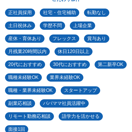
正社員採用
社宅・住宅補助
転勤なし
土日祝休み
学歴不問
上場企業
産休・育休あり
フレックス
賞与あり
月残業20時間以内
休日120日以上
20代におすすめ
30代におすすめ
第二新卒OK
職種未経験OK
業界未経験OK
職種・業界未経験OK
スタートアップ
副業応相談
パパママ社員活躍中
リモート勤務応相談
語学力を活かせる
面接1回