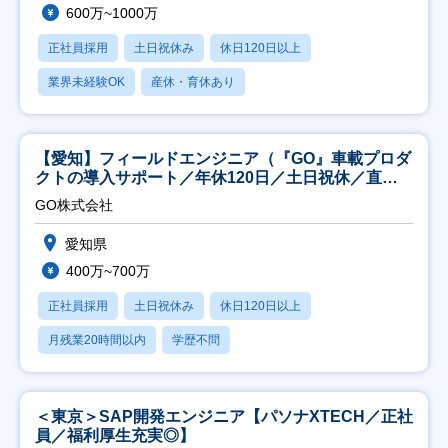
600万~1000万
正社員採用
土日祝休み
休日120日以上
業界未経験OK
産休・育休あり
【愛知】フィールドエンジニア（『GO』車載プロダ
クトの導入サポート／年休120日／土日祝休／直行
直帰
GO株式会社
愛知県
400万~700万
正社員採用
土日祝休み
休日120日以上
月残業20時間以内
学歴不問
＜東京＞SAP開発エンジニア【パソナXTECH／正社
員／福利厚生充実◎】