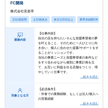
FC開発
株式会社安楽亭
正社員採用
土日祝休み
休日120日以上
業界未経験OK
産
【仕事内容】
自分の店を持ちたいそんな加盟希望者の夢
業務内容
を叶えること、そのために一人ひとりに向
き合い、個人に合わせた提案/サポートをす
ることがミッションです。
当社の事業ニーズと加盟希望者の条件など
をすり合わせながら個別に事業計画を立
て、お互いに利益を出る店舗をつくり、増
やしていく仕事です。
…続きを読む
【必須条件】
・外食での業務経験、もしくは法人/個人へ
対象となる方
の営業経験
…続きを読む