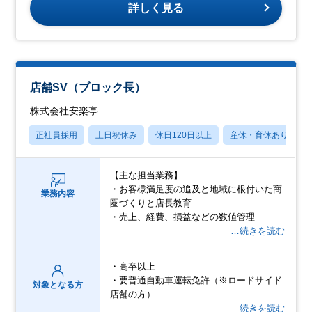
詳しく見る
店舗SV（ブロック長）
株式会社安楽亭
正社員採用
土日祝休み
休日120日以上
産休・育休あり
【主な担当業務】
・お客様満足度の追及と地域に根付いた商
業務内容
圏づくりと店長教育
・売上、経費、損益などの数値管理
…続きを読む
・高卒以上
・要普通自動車運転免許（※ロードサイド
対象となる方
店舗の方）
…続きを読む