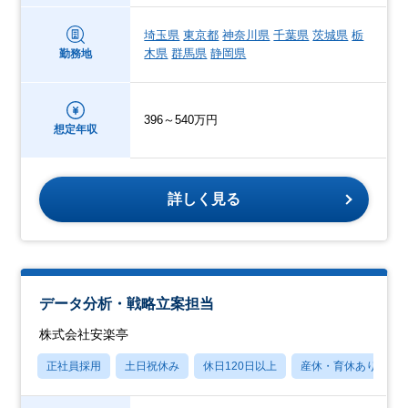
埼玉県
東京都
神奈川県
千葉県
茨城県
栃
木県
群馬県
静岡県
勤務地
396～540万円
想定年収
詳しく見る
データ分析・戦略立案担当
株式会社安楽亭
正社員採用
土日祝休み
休日120日以上
産休・育休あり