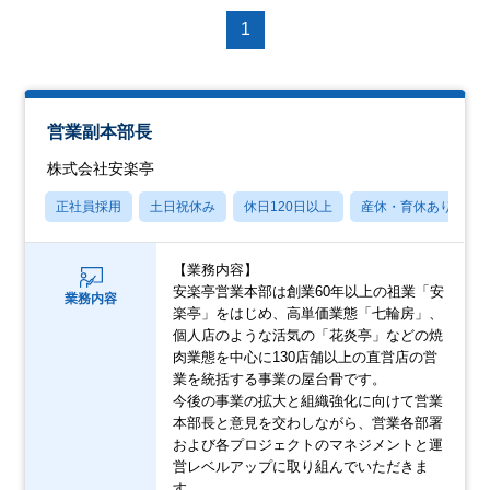
1
営業副本部長
株式会社安楽亭
正社員採用
土日祝休み
休日120日以上
産休・育休あり
【業務内容】
安楽亭営業本部は創業60年以上の祖業「安
業務内容
楽亭」をはじめ、高単価業態「七輪房」、
個人店のような活気の「花炎亭」などの焼
肉業態を中心に130店舗以上の直営店の営
業を統括する事業の屋台骨です。
今後の事業の拡大と組織強化に向けて営業
本部長と意見を交わしながら、営業各部署
および各プロジェクトのマネジメントと運
営レベルアップに取り組んでいただきま
す。