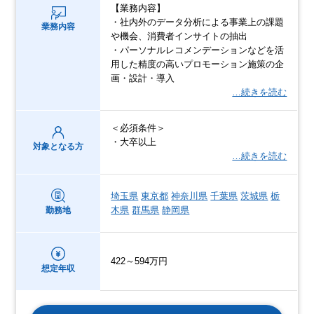
【業務内容】
・社内外のデータ分析による事業上の課題
業務内容
や機会、消費者インサイトの抽出
・パーソナルレコメンデーションなどを活
用した精度の高いプロモーション施策の企
画・設計・導入
…続きを読む
＜必須条件＞
・大卒以上
対象となる方
…続きを読む
埼玉県
東京都
神奈川県
千葉県
茨城県
栃
木県
群馬県
静岡県
勤務地
422～594万円
想定年収