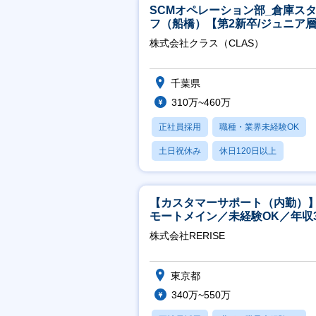
SCMオペレーション部_倉庫ス
フ（船橋）【第2新卒/ジュニア
迎】
株式会社クラス（CLAS）
千葉県
310万~460万
正社員採用
職種・業界未経験OK
土日祝休み
休日120日以上
産休・育休あり
【カスタマーサポート（内勤）
モートメイン／未経験OK／年収3
万～／年間休日125日
株式会社RERISE
東京都
340万~550万