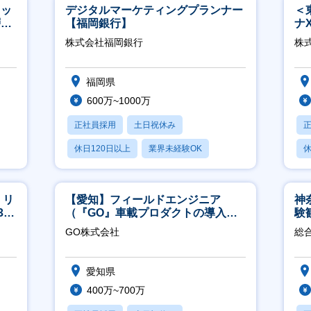
タッ
デジタルマーケティングプランナー
＜
層歓
【福岡銀行】
ナ
◎
株式会社福岡銀行
株
福岡県
600万~1000万
正社員採用
土日祝休み
休日120日以上
業界未経験OK
休
産休・育休あり
】リ
【愛知】フィールドエンジニア
神
40
（『GO』車載プロダクトの導入サ
験
ポート／年休120日／土日祝休／直
得
GO株式会社
総
行直帰
愛知県
400万~700万