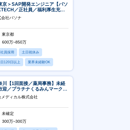
東京＞SAP開発エンジニア【パソ
XTECH／正社員／福利厚生充実
】
式会社パソナ
東京都
600万~850万
正社員採用
土日祝休み
日120日以上
業界未経験OK
産休・育休あり
奈川【1回面接／薬局事務】未経
歓迎／プラチナくるみんマーク取
／月平均残業13h／年休126日
合メディカル株式会社
未確定
300万~300万