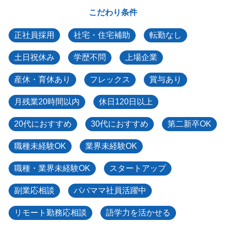
こだわり条件
正社員採用
社宅・住宅補助
転勤なし
土日祝休み
学歴不問
上場企業
産休・育休あり
フレックス
賞与あり
月残業20時間以内
休日120日以上
20代におすすめ
30代におすすめ
第二新卒OK
職種未経験OK
業界未経験OK
職種・業界未経験OK
スタートアップ
副業応相談
パパママ社員活躍中
リモート勤務応相談
語学力を活かせる