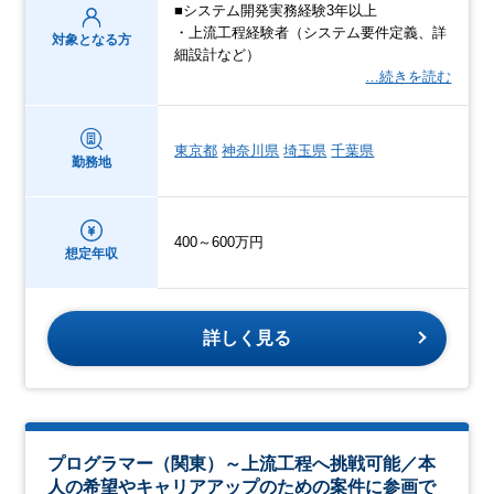
■システム開発実務経験3年以上
・上流工程経験者（システム要件定義、詳
対象となる方
細設計など）
…続きを読む
東京都
神奈川県
埼玉県
千葉県
勤務地
400～600万円
想定年収
詳しく見る
プログラマー（関東）～上流工程へ挑戦可能／本
人の希望やキャリアアップのための案件に参画で