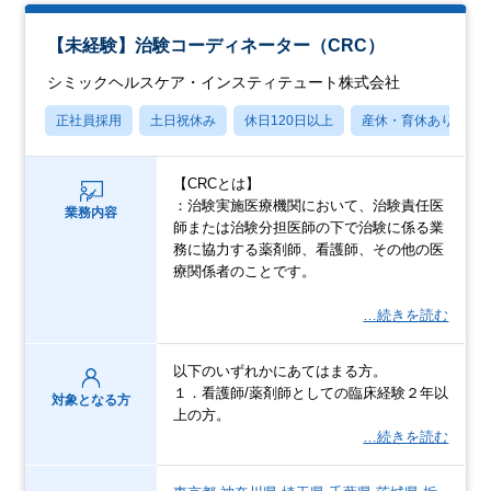
【未経験】治験コーディネーター（CRC）
シミックヘルスケア・インスティテュート株式会社
正社員採用
土日祝休み
休日120日以上
産休・育休あり
【CRCとは】
：治験実施医療機関において、治験責任医
業務内容
師または治験分担医師の下で治験に係る業
務に協力する薬剤師、看護師、その他の医
療関係者のことです。
…続きを読む
以下のいずれかにあてはまる方。
１．看護師/薬剤師としての臨床経験２年以
対象となる方
上の方。
…続きを読む