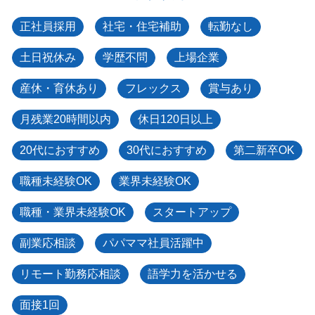
正社員採用
社宅・住宅補助
転勤なし
土日祝休み
学歴不問
上場企業
産休・育休あり
フレックス
賞与あり
月残業20時間以内
休日120日以上
20代におすすめ
30代におすすめ
第二新卒OK
職種未経験OK
業界未経験OK
職種・業界未経験OK
スタートアップ
副業応相談
パパママ社員活躍中
リモート勤務応相談
語学力を活かせる
面接1回