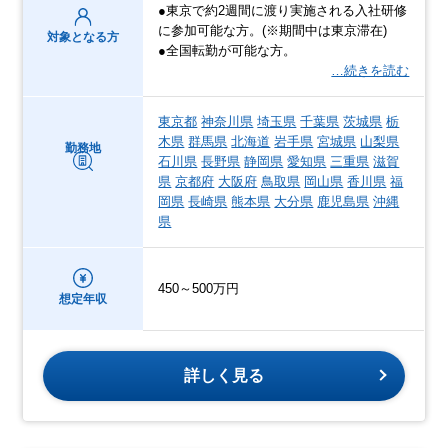
●東京で約2週間に渡り実施される入社研修
に参加可能な方。(※期間中は東京滞在)
対象となる方
●全国転勤が可能な方。
…続きを読む
東京都
神奈川県
埼玉県
千葉県
茨城県
栃
木県
群馬県
北海道
岩手県
宮城県
山梨県
勤務地
石川県
長野県
静岡県
愛知県
三重県
滋賀
県
京都府
大阪府
鳥取県
岡山県
香川県
福
岡県
長崎県
熊本県
大分県
鹿児島県
沖縄
県
450～500万円
想定年収
詳しく見る