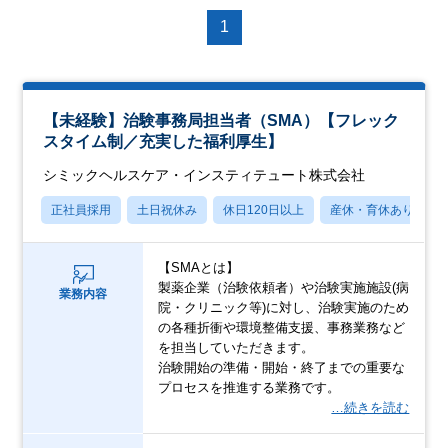
1
【未経験】治験事務局担当者（SMA）【フレック
スタイム制／充実した福利厚生】
シミックヘルスケア・インスティテュート株式会社
正社員採用
土日祝休み
休日120日以上
産休・育休あり
【SMAとは】
製薬企業（治験依頼者）や治験実施施設(病
業務内容
院・クリニック等)に対し、治験実施のため
の各種折衝や環境整備支援、事務業務など
を担当していただきます。
治験開始の準備・開始・終了までの重要な
プロセスを推進する業務です。
…続きを読む