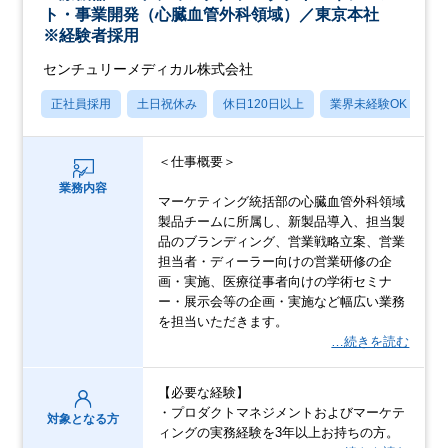
ト・事業開発（心臓血管外科領域）／東京本社
※経験者採用
センチュリーメディカル株式会社
正社員採用
土日祝休み
休日120日以上
業界未経験OK
産
＜仕事概要＞
業務内容
マーケティング統括部の心臓血管外科領域
製品チームに所属し、新製品導入、担当製
品のブランディング、営業戦略立案、営業
担当者・ディーラー向けの営業研修の企
画・実施、医療従事者向けの学術セミナ
ー・展示会等の企画・実施など幅広い業務
を担当いただきます。
…続きを読む
【必要な経験】
・プロダクトマネジメントおよびマーケテ
対象となる方
ィングの実務経験を3年以上お持ちの方。