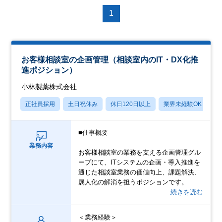
1
お客様相談室の企画管理（相談室内のIT・DX化推
進ポジション）
小林製薬株式会社
正社員採用
土日祝休み
休日120日以上
業界未経験OK
月
■仕事概要
業務内容
お客様相談室の業務を支える企画管理グル
ープにて、ITシステムの企画・導入推進を
通じた相談室業務の価値向上、課題解決、
属人化の解消を担うポジションです。
…続きを読む
＜業務経験＞