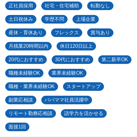
正社員採用
社宅・住宅補助
転勤なし
土日祝休み
学歴不問
上場企業
産休・育休あり
フレックス
賞与あり
月残業20時間以内
休日120日以上
20代におすすめ
30代におすすめ
第二新卒OK
職種未経験OK
業界未経験OK
職種・業界未経験OK
スタートアップ
副業応相談
パパママ社員活躍中
リモート勤務応相談
語学力を活かせる
面接1回