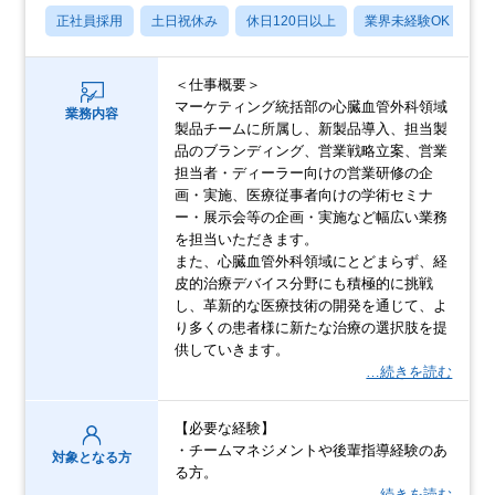
正社員採用
土日祝休み
休日120日以上
業界未経験OK
産
＜仕事概要＞
マーケティング統括部の心臓血管外科領域
業務内容
製品チームに所属し、新製品導入、担当製
品のブランディング、営業戦略立案、営業
担当者・ディーラー向けの営業研修の企
画・実施、医療従事者向けの学術セミナ
ー・展示会等の企画・実施など幅広い業務
を担当いただきます。
また、心臓血管外科領域にとどまらず、経
皮的治療デバイス分野にも積極的に挑戦
し、革新的な医療技術の開発を通じて、よ
り多くの患者様に新たな治療の選択肢を提
供していきます。
…続きを読む
【必要な経験】
・チームマネジメントや後輩指導経験のあ
対象となる方
る方。
…続きを読む