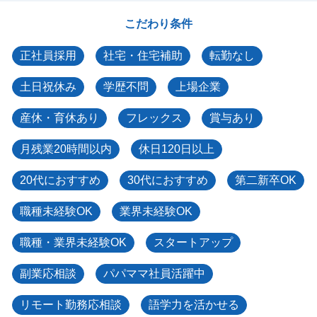
こだわり条件
正社員採用
社宅・住宅補助
転勤なし
土日祝休み
学歴不問
上場企業
産休・育休あり
フレックス
賞与あり
月残業20時間以内
休日120日以上
20代におすすめ
30代におすすめ
第二新卒OK
職種未経験OK
業界未経験OK
職種・業界未経験OK
スタートアップ
副業応相談
パパママ社員活躍中
リモート勤務応相談
語学力を活かせる