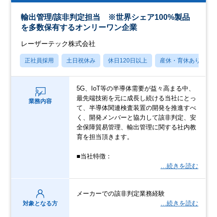
輸出管理/該非判定担当 ※世界シェア100%製品
を多数保有するオンリーワン企業
レーザーテック株式会社
正社員採用
土日祝休み
休日120日以上
産休・育休あり
5G、IoT等の半導体需要が益々高まる中、
最先端技術を元に成長し続ける当社にとっ
業務内容
て、半導体関連検査装置の開発を推進すべ
く、開発メンバーと協力して該非判定、安
全保障貿易管理、輸出管理に関する社内教
育を担当頂きます。
■当社特徴：
…続きを読む
メーカーでの該非判定業務経験
…続きを読む
対象となる方