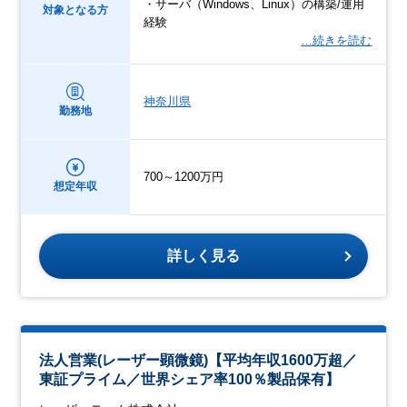
・サーバ（Windows、Linux）の構築/運用
対象となる方
経験
…続きを読む
神奈川県
勤務地
700～1200万円
想定年収
詳しく見る
法人営業(レーザー顕微鏡)【平均年収1600万超／
東証プライム／世界シェア率100％製品保有】