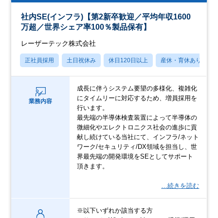
社内SE(インフラ)【第2新卒歓迎／平均年収1600
万超／世界シェア率100％製品保有】
レーザーテック株式会社
正社員採用
土日祝休み
休日120日以上
産休・育休あり
成長に伴うシステム要望の多様化、複雑化
にタイムリーに対応するため、増員採用を
業務内容
行います。
最先端の半導体検査装置によって半導体の
微細化やエレクトロニクス社会の進歩に貢
献し続けている当社にて、インフラ/ネット
ワーク/セキュリティ/DX領域を担当し、世
界最先端の開発環境をSEとしてサポート
頂きます。
…続きを読む
※以下いずれか該当する方