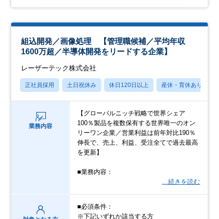
組込開発／画像処理 【管理職候補／平均年収
1600万超／半導体開発をリードする企業】
レーザーテック株式会社
正社員採用
土日祝休み
休日120日以上
産休・育休あり
【グローバルニッチ戦略で世界シェア
100％製品を複数保有する世界唯一のオン
業務内容
リーワン企業／営業利益は前年対比190％
伸長で、売上、利益、受注全てで過去最高
を更新】
■業務内容：
…続きを読む
■必須条件：
※下記いずれか該当する方