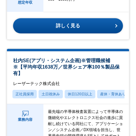
想定年収
詳しく見る
社内SE(アプリ・システム企画)※管理職候補
※【平均年収1638万／世界シェア率100％製品保
有】
レーザーテック株式会社
正社員採用
土日祝休み
休日120日以上
産休・育休あり
最先端の半導体検査装置によって半導体の
微細化やエレクトロニクス社会の進歩に貢
業務内容
献し続けている同社にて、アプリケーショ
ン／システム企画／DX領域を担当し、世
界最先端の開発環境をSEとしてサポート