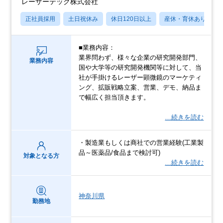
レーザーテック株式会社
正社員採用
土日祝休み
休日120日以上
産休・育休あり
■業務内容：
業界問わず、様々な企業の研究開発部門、
業務内容
国や大学等の研究開発機関等に対して、当
社が手掛けるレーザー顕微鏡のマーケティ
ング、拡販戦略立案、営業、デモ、納品ま
で幅広く担当頂きます。
…続きを読む
・製造業もしくは商社での営業経験(工業製
品～医薬品/食品まで検討可)
対象となる方
…続きを読む
神奈川県
勤務地