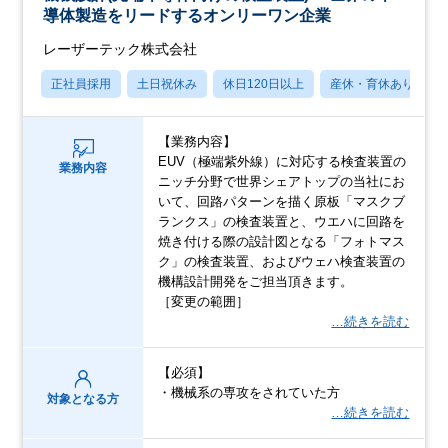
導体製造をリードするオンリーワン企業
レーザーテック株式会社
正社員採用
土日祝休み
休日120日以上
産休・育休あり
【業務内容】
EUV（極端紫外線）に対応する検査装置の
業務内容
ニッチ分野で世界シェアトップの当社にお
いて、回路パターンを描く原板「マスクブ
ランクス」の検査装置と、ウエハに回路を
焼き付ける際の設計図となる「フォトマス
ク」の検査装置、およびウェハ検査装置の
機構設計開発をご担当頂きます。
［変更の範囲］
…続きを読む
【必須】
・機械系の専攻をされていた方
対象となる方
…続きを読む