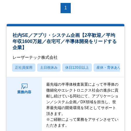
1
社内SE／アプリ・システム企画【2卒歓迎／平均
年収1600万超／在宅可／半導体開発をリードする
企業】
レーザーテック株式会社
正社員採用
土日祝休み
休日120日以上
産休・育休あり
最先端の半導体検査装置によって半導体の
微細化やエレクトロニクス社会の進歩に貢
業務内容
献し続けている同社にて、アプリケーショ
ン／システム企画／DX領域を担当し、世
界最先端の開発環境をSEとしてサポート
頂きます。
※ご経験によって業務をアサインさせてい
ただきます。