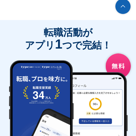
転職活動が
1
アプリ
つで完結！