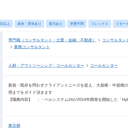
0日以上
産休・育休あり
賞与あり
学歴不問
フレックス
リモー
専門職（コンサルタント・士業・金融・不動産）
コンサルタン
業務コンサルタント
人材・アウトソーシング・コールセンター
コールセンター
新規・既存を問わずクライアントニーズを捉え、大規模・中規模
用までをガイド頂きます
【職務内容】 ：・ベルシステム24が2024年開発を開始した「Hybrid Op
東京都