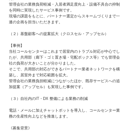
管理会社の業務負荷軽減・入居者満足度向上・設備不具合の抑制
を同時に実現したサービス事例です。
現場の課題をもとに、パートナー選定からスキームづくりまで一
連の企画を担当いただきます。
（２）基盤顧客への提案拡大（クロスセル・アップセル）
【事例】
当社コールセンターはこれまで居室内のトラブル対応が中心でし
たが、共用部（廊下・ゴミ置き場・宅配ボックス等）でも管理会
社の負荷が大きいことが分かりました。
そこで、共用部の対応ができるパートナー業者ネットワークを構
築し、居室外まで対応範囲を拡大。
管理会社の業務負担軽減につながったほか、既存サービスへの追
加提案（アップセル）も実現した事例です。
（３）自社内のIT・DX 整備による業務の削減
電話・メールに加えチャットボットを導入し、コールセンター業
務の生産性向上などを推進します。
《募集背景》