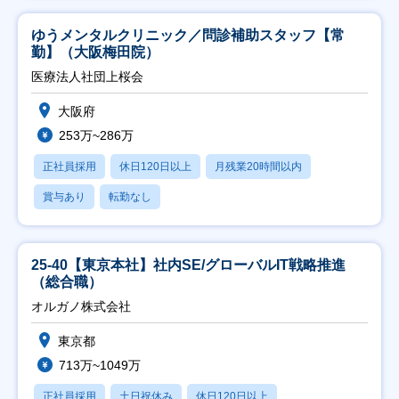
ゆうメンタルクリニック／問診補助スタッフ【常
勤】（大阪梅田院）
医療法人社団上桜会
大阪府
253万~286万
正社員採用
休日120日以上
月残業20時間以内
賞与あり
転勤なし
25-40【東京本社】社内SE/グローバルIT戦略推進
（総合職）
オルガノ株式会社
東京都
713万~1049万
正社員採用
土日祝休み
休日120日以上