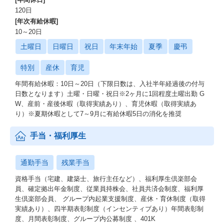
120日
[年次有給休暇]
10～20日
土曜日
日曜日
祝日
年末年始
夏季
慶弔
特別
産休
育児
年間有給休暇：10日～20日（下限日数は、入社半年経過後の付与
日数となります）土曜・日曜・祝日※2ヶ月に1回程度土曜出勤 G
W、産前・産後休暇（取得実績あり）、育児休暇（取得実績あ
り）※夏期休暇として7～9月に有給休暇5日の消化を推奨
手当・福利厚生
通勤手当
残業手当
資格手当（宅建、建築士、旅行主任など）、福利厚生倶楽部会
員、確定拠出年金制度、従業員持株会、社員共済会制度、福利厚
生倶楽部会員、 グループ内起業支援制度、産休・育休制度（取得
実績あり）、四半期表彰制度（インセンティブあり）年間表彰制
度、月間表彰制度、グループ内公募制度 、401K