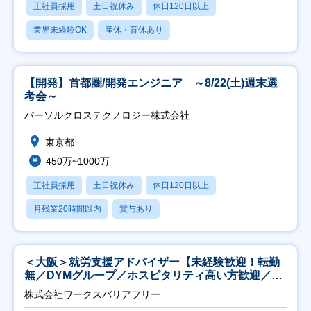
正社員採用
土日祝休み
休日120日以上
業界未経験OK
産休・育休あり
【開発】首都圏/開発エンジニア ～8/22(土)週末選
考会～
パーソルクロステクノロジー株式会社
東京都
450万~1000万
正社員採用
土日祝休み
休日120日以上
月残業20時間以内
賞与あり
＜大阪＞就労支援アドバイザー【未経験歓迎！転勤
無／DYMグループ／ホスピタリティ高い方歓迎／土
日祝】
株式会社ワークスバリアフリー