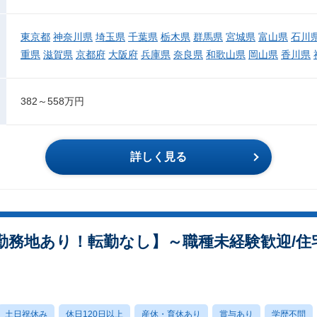
東京都
神奈川県
埼玉県
千葉県
栃木県
群馬県
宮城県
富山県
石川
重県
滋賀県
京都府
大阪府
兵庫県
奈良県
和歌山県
岡山県
香川県
382～558万円
詳しく見る
勤務地あり！転勤なし】～職種未経験歓迎/住
土日祝休み
休日120日以上
産休・育休あり
賞与あり
学歴不問