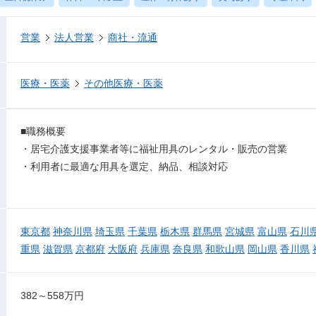
営業
法人営業
商社・流通
医療・医薬
その他医療・医薬
■職務概要
・居宅介護支援事業者等に福祉用具のレンタル・販売の営業
・利用者に最適な用具を選定、納品、相談対応
東京都
神奈川県
埼玉県
千葉県
栃木県
群馬県
宮城県
富山県
石川
重県
滋賀県
京都府
大阪府
兵庫県
奈良県
和歌山県
岡山県
香川県
382～558万円