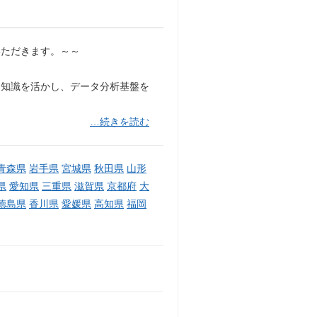
いただきます。～～
する専門知識を活かし、データ分析基盤を
…続きを読む
青森県
岩手県
宮城県
秋田県
山形
県
愛知県
三重県
滋賀県
京都府
大
徳島県
香川県
愛媛県
高知県
福岡