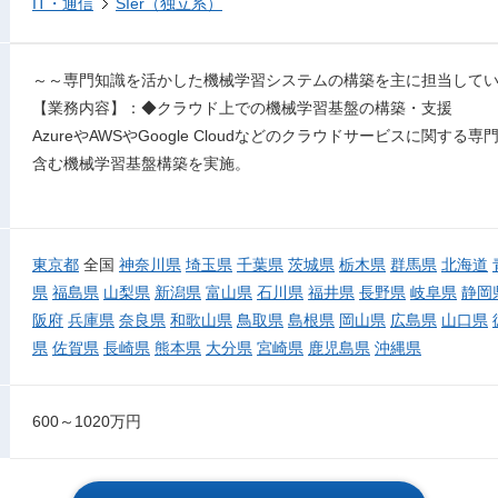
IT・通信
SIer（独立系）
～～専門知識を活かした機械学習システムの構築を主に担当して
【業務内容】：◆クラウド上での機械学習基盤の構築・支援
AzureやAWSやGoogle Cloudなどのクラウドサービスに関
含む機械学習基盤構築を実施。
東京都
全国
神奈川県
埼玉県
千葉県
茨城県
栃木県
群馬県
北海道
県
福島県
山梨県
新潟県
富山県
石川県
福井県
長野県
岐阜県
静岡
阪府
兵庫県
奈良県
和歌山県
鳥取県
島根県
岡山県
広島県
山口県
県
佐賀県
長崎県
熊本県
大分県
宮崎県
鹿児島県
沖縄県
600～1020万円