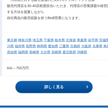
販売代理店を30-40店程度担当いただき、代理店の営業課題や経
する方法を提案しながら
自社商品の販売拡販を担うBtoB営業になります。
東京都
神奈川県
埼玉県
千葉県
栃木県
北海道
青森県
岩手県
宮城
川県
福井県
長野県
静岡県
愛知県
三重県
京都府
大阪府
兵庫県
鳥
高知県
福岡県
長崎県
大分県
宮崎県
鹿児島県
沖縄県
641～755万円
詳しく見る