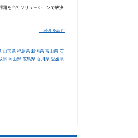
営課題を当社ソリューションで解決
…続きを読む
県
山形県
福島県
新潟県
富山県
石
取県
岡山県
広島県
香川県
愛媛県