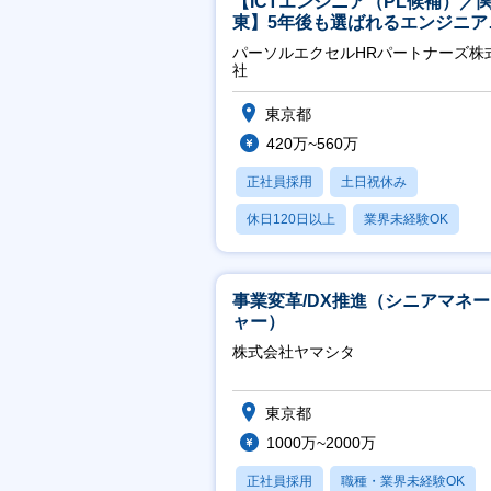
【ICTエンジニア（PL候補）／
東】5年後も選ばれるエンジニア
／チーム運営・体制構築
パーソルエクセルHRパートナーズ株
社
東京都
420万~560万
正社員採用
土日祝休み
休日120日以上
業界未経験OK
月残業20時間以内
事業変革/DX推進（シニアマネ
ャー）
株式会社ヤマシタ
東京都
1000万~2000万
正社員採用
職種・業界未経験OK