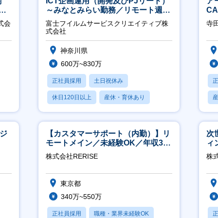
関
ICT企画運用（開発及びPJリード）
ア
へ
～みなとみらい勤務／リモート週
C
2OK／業務改善～
※
式会
富士フイルムサービスクリエイティブ株
寺
式会社
神奈川県
600万~830万
正社員採用
土日祝休み
休日120日以上
産休・育休あり
月残業20時間以内
ージ
【カスタマーサポート（内勤）】リ
次
モートメイン／未経験OK／年収340
ィ
万～／年間休日125日
株式会社RERISE
株
東京都
340万~550万
正社員採用
職種・業界未経験OK