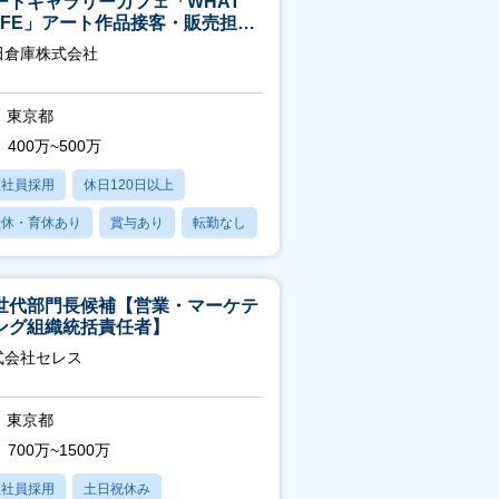
ートギャラリーカフェ「WHAT
AFE」アート作品接客・販売担当
アート領域未経験可
田倉庫株式会社
東京都
400万~500万
正社員採用
休日120日以上
産休・育休あり
賞与あり
転勤なし
世代部門長候補【営業・マーケテ
ング組織統括責任者】
式会社セレス
東京都
700万~1500万
正社員採用
土日祝休み