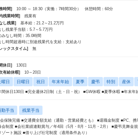
務時間]
10:00 ～ 18:30（実働：7時間30分） 休憩時間：60分
平均残業時間]
残業有
なし残業]
基本給：21.2～21.2万円
なし残業手当額：5.7～5.7万円
のみなし時間：35.0時間
なし時間超過時に別途残業代を支給：支給あり
フレックスタイム]
無
間休日]
130日
年次有給休暇]
10～20日
土曜日
日曜日
祝日
年末年始
夏季
慶弔
特別
産休
年間休日130日 ■完全週休2日制（土・日・祝） ■GW休暇 ■夏季休暇 ■年末
通勤手当
残業手当
社会保険完備 ■交通費全額支給（通勤・営業経費とも） ■退職金制度 ■PC、
株会制度 ■会社業績連動賞与／年4回（5月・8月・11月・2月） ■慶弔見舞金
リゾート施設 ■借り上げ社宅制度（適用条件あり）