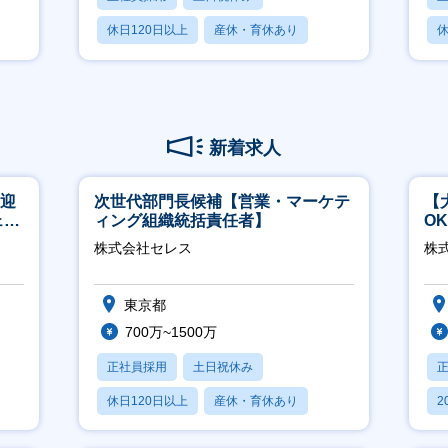
休日120日以上
産休・育休あり
休
賞与あり
新着求人
歓迎
次世代部門長候補【営業・マーケテ
【
ェン
ィング組織統括責任者】
O
】
万
株式会社セレス
株式
東京都
700万~1500万
正社員採用
土日祝休み
休日120日以上
産休・育休あり
2
賞与あり
休