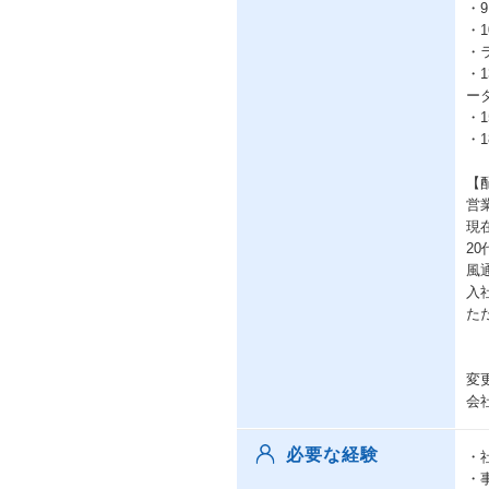
・
・
・
・
ー
・
・
【
営
現
2
風
入
た
変
会
必要な経験
・
・