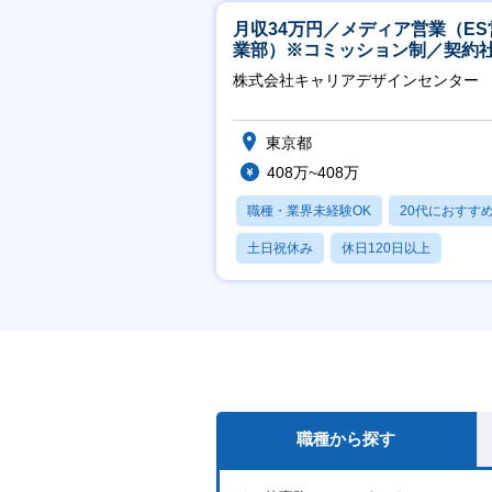
月収34万円／メディア営業（ES
業部）※コミッション制／契約
※4年目以降無期化
株式会社キャリアデザインセンター
東京都
408万~408万
職種・業界未経験OK
20代におすす
土日祝休み
休日120日以上
産休・育休あり
職種から探す