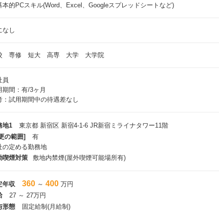
本的PCスキル(Word、Excel、Googleスプレッドシートなど)
になし
校 専修 短大 高専 大学 大学院
社員
用期間：有/3ヶ月
考：試用期間中の待遇差なし
務地1
東京都 新宿区 新宿4-1-6 JR新宿ミライナタワー11階
更の範囲]
有
社の定める勤務地
動喫煙対策
敷地内禁煙(屋外喫煙可能場所有)
360
400
定年収
～
万円
給
27 ～ 27万円
与形態
固定給制(月給制)