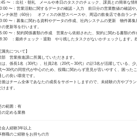
9:45 〜 ：出社・朝礼 メールや本日のタスクのチェック、課員との簡単な
10:00 〜：営業活動に関するデータの確認・入力 前日分の営業数値の確認
ランチ休憩（60分） オフィスの休憩スペースや、周辺の飲食店で各自ラン
13:00 〜：募集に関わる資料やデータの作成、社内システムの更新 物件募
タの更新等を行います。
15:00 〜：契約関係書類の作成 営業から依頼された、契約に関わる書類の
18:30 ：最終チェック・退勤 やり残したタスクがないかチェックします。残
配属先について】
業部 営業推進課に所属していただきます。
在は、係長1名（30代）、社員2名（20代～30代）の計3名が活躍している、
0代〜30代の同世代が中心のため、役職に関わらず意見が言いやすく、困った
通しの良い環境です。
社後はチーム全体であなたの成長をサポートしますので、未経験の方やブラン
だけます。
更の範囲：有
社の定める業務
社会人経験3年以上
事務職のご経験をお持ちの方