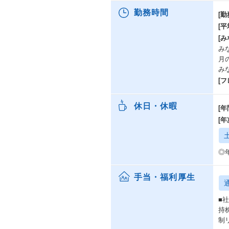
勤務時間
[勤
[
[み
み
月
み
[
休日・休暇
[年
[
◎
手当・福利厚生
■
持
制