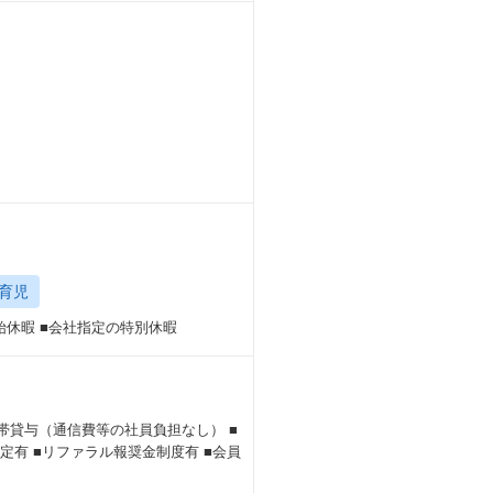
育児
年始休暇 ■会社指定の特別休暇
携帯貸与（通信費等の社員負担なし） ■
規定有 ■リファラル報奨金制度有 ■会員