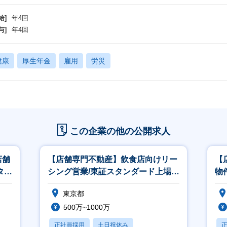
給]
年4回
与]
年4回
健康
厚生年金
雇用
労災
この企業の他の公開求人
店舗
【店舗専門不動産】飲食店向けリー
【
タン
シング営業/東証スタンダード上場子
物
会社
上
東京都
500万~1000万
正社員採用
土日祝休み