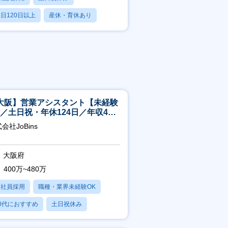
日120日以上
産休・育休あり
賞与あり
大阪】営業アシスタント【未経験
K／土日祝・年休124日／年収400
～／転勤なし】
会社JoBins
大阪府
400万~480万
正社員採用
職種・業界未経験OK
0代におすすめ
土日祝休み
日120日以上