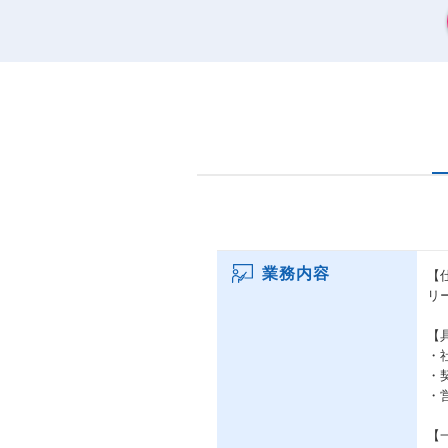
業務内容
【
リ
【
・
・
・
【