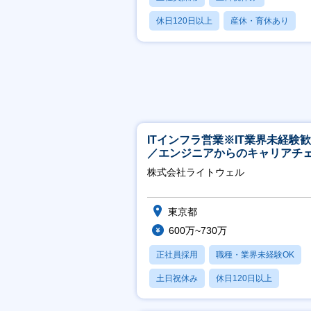
休日120日以上
産休・育休あり
賞与あり
ITインフラ営業※IT業界未経験
／エンジニアからのキャリアチ
ジ可※【週3～4日リモート可能
株式会社ライトウェル
東京都
600万~730万
正社員採用
職種・業界未経験OK
土日祝休み
休日120日以上
月残業20時間以内