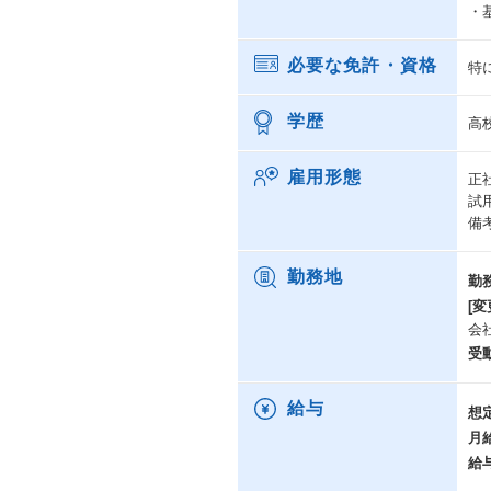
・基
必要な免許・資格
特
学歴
高
雇用形態
正
試
備
勤務地
勤
[変
会
受
給与
想
月
給