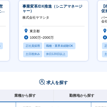
営
事業変革/DX推進（シニアマネージ
【
社員
ャー）
促
株式会社ヤマシタ
パ
会
東京都
1000万~2000万
め
正社員採用
職種・業界未経験OK
土日祝休み
休日120日以上
産休・育休あり
求人を探す
業種から探す
勤務地から探す