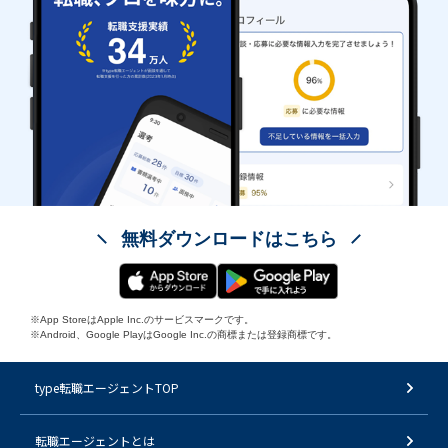
無料ダウンロードはこちら
※App StoreはApple Inc.のサービスマークです。
※Android、Google PlayはGoogle Inc.の商標または登録商標です。
type転職エージェントTOP
転職エージェントとは