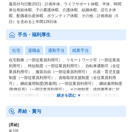
最高付与日数20日)：計画年休、ライフサポート休暇、半休、時間
単位有給休暇、子の看護休暇、介護休暇、結婚休暇、忌引き休
暇、配偶者出産休暇、ボランティア休暇、その他：計画有給（5
日）を含めると年間128日休
手当・福利厚生
社宅
退職金
通勤手当
残業手当
在宅勤務（一部従業員利用可）、リモートワーク可（一部従業員
利用可）、時短制度（一部従業員利用可）、自転車通勤可（全従
業員利用可）、服装自由（一部従業員利用可）、出産・育児支援
制度（一部従業員利用可）、資格取得支援制度（全従業員利用
可）、継続雇用制度(再雇用)（一部従業員利用可）、継続雇用制度
(勤務延長) （一部従業員利用可）、その他制度：成績優秀者に対
する株式報酬制度、社員割引制度、社員持ち株会制度、確定拠出
年金、■寮・社宅：有（単身者/社員寮の自己負担3万～）、■退職
金：有
昇給・賞与
[昇給]
年1回