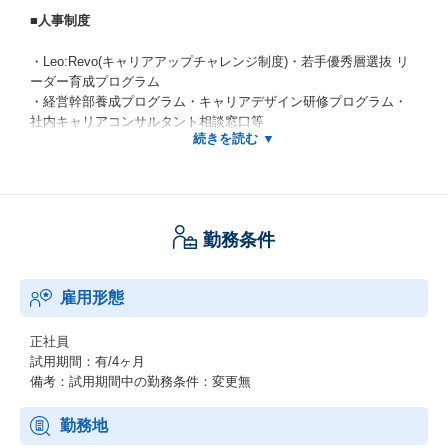
■人事制度
・Leo:Revo(キャリアアップチャレンジ制度)・若手優秀層選抜 リ
ーダー育成プログラム
・経営幹部養成プログラム・キャリアデザイン研修プログラム・
社内キャリアコンサルタント相談窓口等
■受賞歴
・『健康経営銘柄2026』認定
・『健康経営優良法人(ホワイト500)』認定
勤務条件
・『プラチナくるみん』認定(2017～)
・『ハタラクエール（福利厚生表彰・認証制度）』認証（4年連続
認証）
雇用形態
・東京都『心のバリアフリー』好事例企業 認定(2023)
・『東京都女性活躍推進大賞 優秀賞』受賞(2019）
正社員
・『DX認定』取得(2022)
試用期間：有/4ヶ月
・ハラスメント撲滅宣言(2020/4～)
備考：試用期間中の勤務条件：変更無
※他受賞情報は以下もご参考ください。
https://www.leopalace21.co.jp/sustainability/external-evaluation/ind
勤務地
ex.html