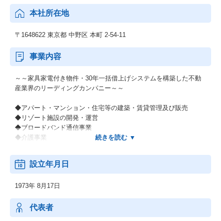
本社所在地
〒1648622 東京都 中野区 本町 2‐54‐11
事業内容
～～家具家電付き物件・30年一括借上げシステムを構築した不動
産業界のリーディングカンパニー～～
◆アパート・マンション・住宅等の建築・賃貸管理及び販売
◆リゾート施設の開発・運営
◆ブロードバンド通信事業
◆介護事業
宅地建物取引業者免許
設立年月日
国土交通大臣免許（12）第2846号
1973年 8月17日
代表者