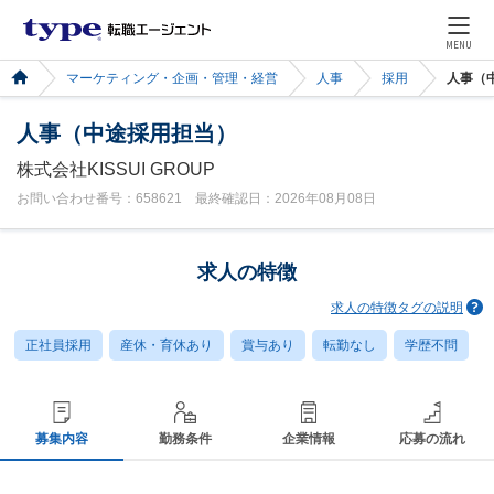
MENU
マーケティング・企画・管理・経営
人事
採用
人事（
人事（中途採用担当）
株式会社KISSUI GROUP
お問い合わせ番号：658621 最終確認日：2026年08月08日
求人の特徴
求人の特徴タグの説明
正社員採用
産休・育休あり
賞与あり
転勤なし
学歴不問
募集内容
勤務条件
企業情報
応募の流れ