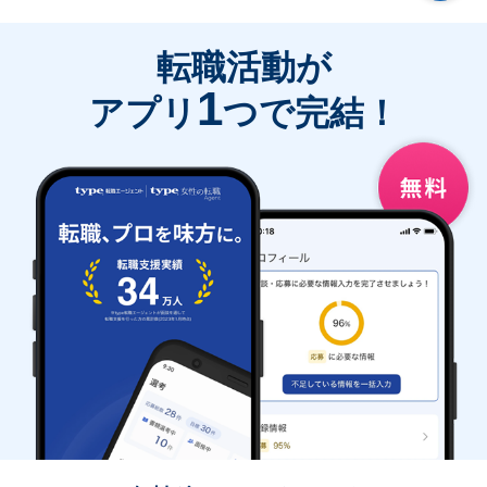
転職活動が
1
アプリ
つで完結！