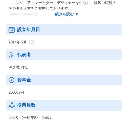
エンジニア・マーケター・デザイナーを中心に、幅広い職種の
デジタル人材をご案内しております。
Ready Career事業
ReadyCareerでは年々市場価値が高まってきている若手派遣社員
を中心に常用型派遣を行っております。
設立年月日
若手人材に特化した事務職派遣サービスです。
2014年 9月 2日
★同社は、多角的な事業展開を行うDYMグループの事業の中で
も、人材サービスの中核を担う会社として設立されました。
親会社である株式会社DYMの「世界で一番社会を変える会社を
代表者
創る」というビジョンを引き継ぎ、
DYMキャリアでは「人材で社会を変える会社を創る」ことを目
沖之城 雅弘
指しています。
DYMグループの中でも最大の利益をあげている事業を展開して
資本金
おり、人材不足の解消といった側面から今後も日本社会の発展に
貢献してまいります。
2000万円
従業員数
236名 （平均年齢：25歳）