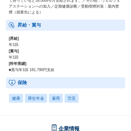
て持っていると35,000円/月支給されます。／その他：ウェルフェ
アステーションへの加入／定期健康診断／受動喫煙対策：屋内禁
煙（就業先による）
昇給・賞与
[昇給]
年1回
[賞与]
年1回
[昨年実績]
■賞与年1回 181,790円支給
保険
健康
厚生年金
雇用
労災
企業情報