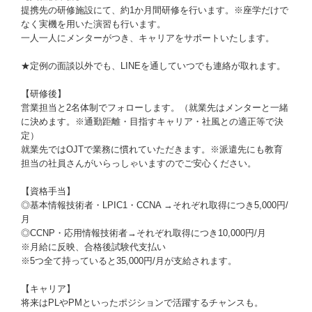
提携先の研修施設にて、約1か月間研修を行います。※座学だけで
なく実機を用いた演習も行います。
一人一人にメンターがつき、キャリアをサポートいたします。
★定例の面談以外でも、LINEを通していつでも連絡が取れます。
【研修後】
営業担当と2名体制でフォローします。（就業先はメンターと一緒
に決めます。※通勤距離・目指すキャリア・社風との適正等で決
定）
就業先ではOJTで業務に慣れていただきます。※派遣先にも教育
担当の社員さんがいらっしゃいますのでご安心ください。
【資格手当】
◎基本情報技術者・LPIC1・CCNA →それぞれ取得につき5,000円/
月
◎CCNP・応用情報技術者→それぞれ取得につき10,000円/月
※月給に反映、合格後試験代支払い
※5つ全て持っていると35,000円/月が支給されます。
【キャリア】
将来はPLやPMといったポジションで活躍するチャンスも。